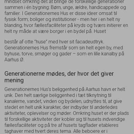
mindset omkring det at bringe de forskellige generationer
sammen i én bygning: Børn, unge, ældre, handicappede og
familier. I Generationernes Hus er disse ideer omsat til
fysisk form; boliger og institutioner - men her i en helt ny
blanding, hvor fællesfaciliteter på kryds og tværs initierer en
helt ny måde at være borger i en bydel på.
Huset
består af otte ”huse” med hver sit facadeudtryk.
Generationernes Hus fremstår som sin helt egen by, med
byhuse, torve, smøger og gader – som en lille kanalby på
Aarhus Ø.
Generationerne mødes, der hvor det giver
mening
Generationernes Hus’s beliggenhed på Aarhus havn er helt
unik. Den helt særlige beliggenhed i tæt tilknytning til
kanalerne, vandet, vinden og bydelen, udnyttes til, at give
stedet en helt unik karakter, der indbyder til anderledes
aktiviteter, oplevelser og møder. Omkring huset er der plads
til forskellige aktiviteter der kobler sig til husets indvendige
fællesfaciliteter og på tre af husets tagflader etableres
taghaver med hvert deres tema. Alle beboere er i