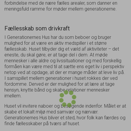
forbindelse med de nære fælles arealer, som danner en
meningsfuld ramme for møder mellem generationerne.
Fællesskab som drivkraft
I Generationernes Hus har du som beboer og bruger
mulighed for at være en aktiv medspiller i et større
fællesskab. Huset tilbyder dig et væld af aktiviteter – det
eneste, du skal gøre, er at tage del i dem. At møde
mennesker i alle aldre og livssituationer og med forskellig
formåen kan være med til at sætte ens eget liv i perspektiv
netop ved at opdage, at der er mange måder at leve liv på.
I samspillet mellem generationer i huset rokkes der ved
fordomme. Derved er der mulighed for at lære at tage
hensyn, knytte bånd og skabe relationer mennesker
imellem.
Huset vil invitere naboer og besøgende indenfor. Målet er at
skabe et lokalt miljø med samvær og nærvær.
Generationernes Hus bliver et sted, hvor folk kan færdes og
finde fællesskaber på tværs af huset.