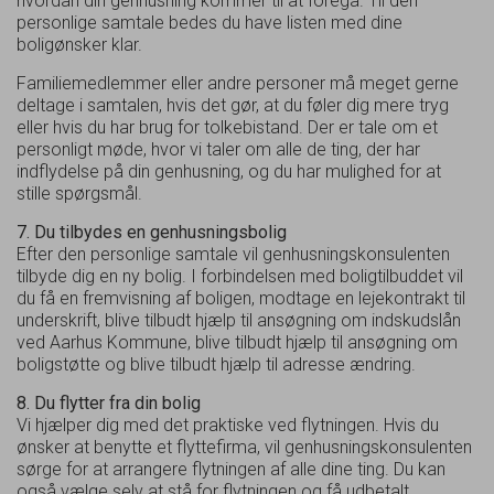
hvordan din genhusning kommer til at foregå. Til den
personlige samtale bedes du have listen med dine
boligønsker klar.
Familiemedlemmer eller andre personer må meget gerne
deltage i samtalen, hvis det gør, at du føler dig mere tryg
eller hvis du har brug for tolkebistand. Der er tale om et
personligt møde, hvor vi taler om alle de ting, der har
indflydelse på din genhusning, og du har mulighed for at
stille spørgsmål.
7. Du tilbydes en genhusningsbolig
Efter den personlige samtale vil genhusningskonsulenten
tilbyde dig en ny bolig. I forbindelsen med boligtilbuddet vil
du få en fremvisning af boligen, modtage en lejekontrakt til
underskrift, blive tilbudt hjælp til ansøgning om indskudslån
ved Aarhus Kommune, blive tilbudt hjælp til ansøgning om
boligstøtte og blive tilbudt hjælp til adresse ændring.
8. Du flytter fra din bolig
Vi hjælper dig med det praktiske ved flytningen. Hvis du
ønsker at benytte et flyttefirma, vil genhusningskonsulenten
sørge for at arrangere flytningen af alle dine ting. Du kan
også vælge selv at stå for flytningen og få udbetalt