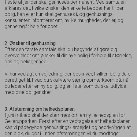
fleste af jer, der skal genhuses permanent. Ved samtalen
afklares det, hvilke ønsker den enkelte beboer har til den
bolig, han eller hun skal genhuses i, og genhusnings-
konsulenten informerer om, hvilke muligheder, der er, og
gennemgår hele forløbet.
2. Ønsker til genhusning
Efter den første samtale skal du begynde at gøre dig
overvejelser om ønsker til din nye bolig i forhold til størrelse,
pris og beliggenhed.
Vi har vedlagt en vejledning, der beskriver, hvilken bolig du er
berettiget til, hvad du skal være særlig opmærksom på, når
du leder efter en ny bolig, og en liste, som du skal udfylde
med dine boligønsker.
3. Afstemning om helhedsplanen
I juni måned skal der stemmes om en ny helhedsplan for
Gellerupparken. Først efter en vedtagelse af helhedsplanen
kan vi påbegynde genhusnings- arbejdet og nedrivningen af
den blok, du bor i. Inden afstemningen vil du modtage