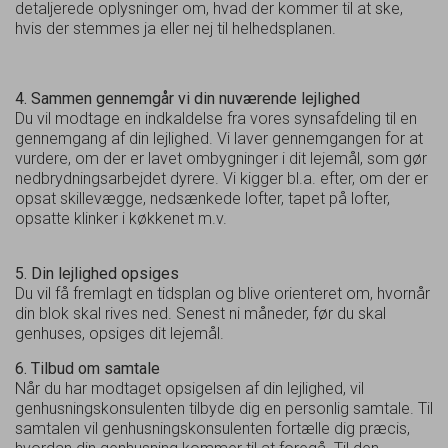
detaljerede oplysninger om, hvad der kommer til at ske,
hvis der stemmes ja eller nej til helhedsplanen.
4. Sammen gennemgår vi din nuværende lejlighed
Du vil modtage en indkaldelse fra vores synsafdeling til en
gennemgang af din lejlighed. Vi laver gennemgangen for at
vurdere, om der er lavet ombygninger i dit lejemål, som gør
nedbrydningsarbejdet dyrere. Vi kigger bl.a. efter, om der er
opsat skillevægge, nedsænkede lofter, tapet på lofter,
opsatte klinker i køkkenet m.v.
5. Din lejlighed opsiges
Du vil få fremlagt en tidsplan og blive orienteret om, hvornår
din blok skal rives ned. Senest ni måneder, før du skal
genhuses, opsiges dit lejemål.
6. Tilbud om samtale
Når du har modtaget opsigelsen af din lejlighed, vil
genhusningskonsulenten tilbyde dig en personlig samtale. Til
samtalen vil genhusningskonsulenten fortælle dig præcis,