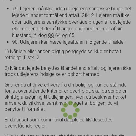
79. Lejeren må ikke uden udlejerens samtykke bruge det
lejede til andet formål end aftalt. Stk. 2. Lejeren må ikke
uden udlejerens samtykke overlade brugen af det lejede
eller nogen del deraf til andre end medlemmer af sin
husstand, jf. dog §§ 64 og 65.
90. Udlejeren kan hæve lejeaftalen i følgende tilfælde:
1) Når leje eller anden pligtig pengeydelse ikke er betalt
rettidigt, jf. stk. 2.
2) Når det lejede benyttes til andet end aftalt, og lejeren ikke
trods udlejerens indsigelse er ophørt hermed.
Ønsker du at drive erhverv fra din bolig, og kan du stå inde
for, at ovenstående kriterier er overholdt, skal du sende en
skriftlig ansøgning til Udlejningen, hvori du beskriver hvilket
erhverv, du vil drive, samt hvor meget af boligen, du vil
benytte til formålet.
Er du ansat som kommunal dagplejer, tilsidesættes
ovenstående regler.