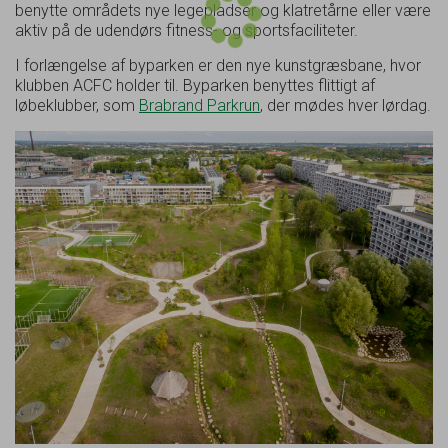
benytte områdets nye legepladser og klatretårne eller være
aktiv på de udendørs fitness- og sportsfaciliteter.
I forlængelse af byparken er den nye kunstgræsbane, hvor
klubben ACFC holder til. Byparken benyttes flittigt af
løbeklubber, som
Brabrand Parkrun
, der mødes hver lørdag.