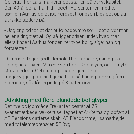
Gellerup. For Lars markerer det starten på et nyt kapitel.
Den 49-årige far har hidtil boet i Horsens, men med to
sønner i Aarhus og et job nordvest for byen blev det oplagt
at rykke tættere på.
- Jeg er glad for, at der er to badeværelser – det bliver man
heller aldrig træt af. Og så ligger prisen under, hvad man
ellers finder i Aarhus for den her type bolig, siger han og
fortsætter:
- Området ligger godt i forhold til mit arbejde, når jeg skal
ind og ud af byen. Min ene søn bor i Ceresbyen, og for nylig
løb vi derfra til Gellerup og tilbage igen. Det er
megahyggeligt og helt genialt. Og så har jeg omkring fem
kilometer, så står jeg inde på Klostertorvet.
Udvikling med flere blandede boligtyper
Det nye boligområde Trekanten består af 75
svanemærkede rækkehuse, tegnet af Arkitema og opført af
AP Pensions datterselskab, AP Ejendomme, i samarbejde
med totalentreprenøren 5E Byg.