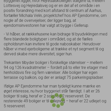
Byggeriet ligger, hvor Hejredalskollegiet tidligere lå, mellem
Lottesvej og Hejredalsvej og er en del af et område i en
positiv forandring med kort afstand til centrum af Aarhus,
fortæller Michala Velin, projektchef hos AP Ejendomme, om
nogle af de overvejelser, der ligger bag, at
ejendomsinvestoren har valgt at bygge i Gellerup.
- Vi håber, at rækkehusene kan bidrage til byudviklingen med
flere blandede boligtyper i området, og at de fælles
opholdsrum kan invitere til gode naboskaber. Herudover
håber vi med ejerboligerne at trække et nyt segment til og
derved skabe mere diversitet, siger hun.
Trekanten tilbyder boliger i forskellige størrelser – mellem
94 og 126 kvadratmeter – fordelt på to eller tre etager med
henholdsvis fire og fem værelser. Alle boliger har egen
terrasse og balkon, og der er anlagt 75 parkeringspladser.
Ifølge AP Ejendomme har man tydeligt kunne mærke en
øget interesse, nu hvor byggeriet står færdigt. I alt er 26
boliger til salg, heraf er 2 solgt og 2 reserveret. De
resterende 49 boliger er til udlejning – heraf er 22 udlejet og
5 reserveret.