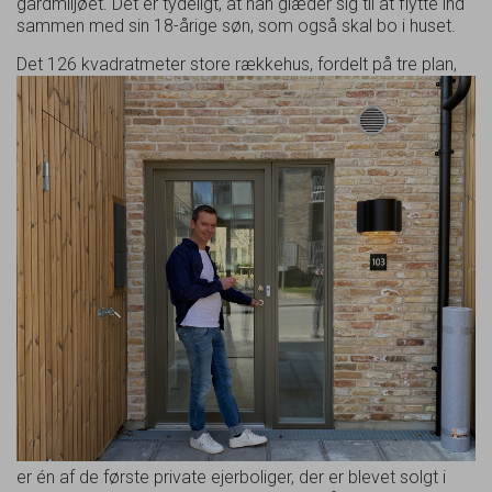
gårdmiljøet. Det er tydeligt, at han glæder sig til at flytte ind
sammen med sin 18-årige søn, som også skal bo i huset.
Det 126 kvadratmeter store rækkehus, fordelt på tr
e plan,
er én af de første private ejerboliger, der er blevet solgt i