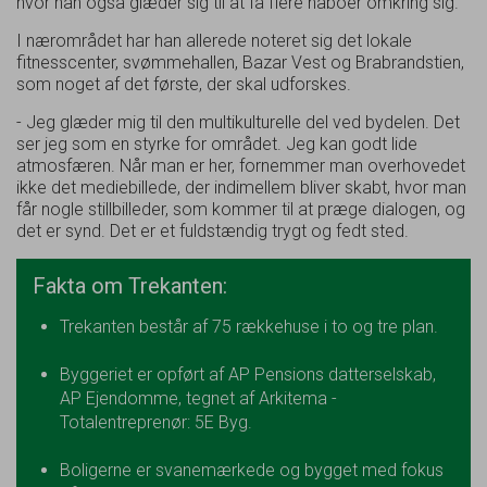
hvor han også glæder sig til at få flere naboer omkring sig.
I nærområdet har han allerede noteret sig det lokale
fitnesscenter, svømmehallen, Bazar Vest og Brabrandstien,
som noget af det første, der skal udforskes.
- Jeg glæder mig til den multikulturelle del ved bydelen. Det
ser jeg som en styrke for området. Jeg kan godt lide
atmosfæren. Når man er her, fornemmer man overhovedet
ikke det mediebillede, der indimellem bliver skabt, hvor man
får nogle stillbilleder, som kommer til at præge dialogen, og
det er synd. Det er et fuldstændig trygt og fedt sted.
Fakta om Trekanten:
Trekanten består af 75 rækkehuse i to og tre plan.
Byggeriet er opført af AP Pensions datterselskab,
AP Ejendomme, tegnet af Arkitema -
Totalentreprenør: 5E Byg.
Boligerne er svanemærkede og bygget med fokus