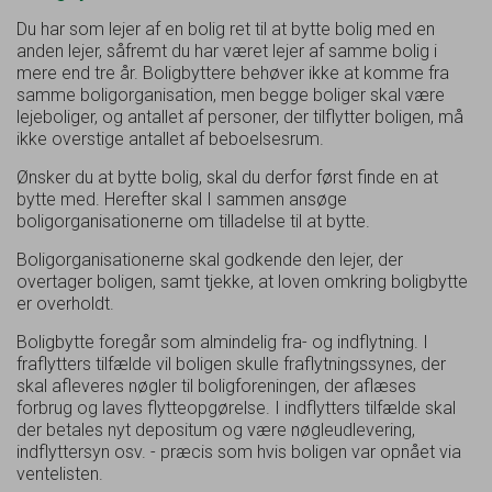
Du har som lejer af en bolig ret til at bytte bolig med en
anden lejer, såfremt du har været lejer af samme bolig i
mere end tre år. Boligbyttere behøver ikke at komme fra
samme boligorganisation, men begge boliger skal være
lejeboliger, og antallet af personer, der tilflytter boligen, må
ikke overstige antallet af beboelsesrum.
Ønsker du at bytte bolig, skal du derfor først finde en at
bytte med. Herefter skal I sammen ansøge
boligorganisationerne om tilladelse til at bytte.
Boligorganisationerne skal godkende den lejer, der
overtager boligen, samt tjekke, at loven omkring boligbytte
er overholdt.
Boligbytte foregår som almindelig fra- og indflytning. I
fraflytters tilfælde vil boligen skulle fraflytningssynes, der
skal afleveres nøgler til boligforeningen, der aflæses
forbrug og laves flytteopgørelse. I indflytters tilfælde skal
der betales nyt depositum og være nøgleudlevering,
indflyttersyn osv. - præcis som hvis boligen var opnået via
ventelisten.