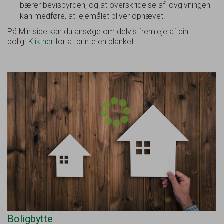
bærer bevisbyrden, og at overskridelse af lovgivningen
kan medføre, at lejemålet bliver ophævet.
På Min side kan du ansøge om delvis fremleje af din
bolig.
Klik her
for at printe en blanket.
Boligbytte