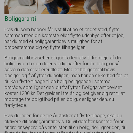
Boliggaranti
Hvis du som beboer får lyst til at bo et andet sted, flytte
sammen med din kæreste eller flytte udenbys efter et job,
har du med et boliggarantibevis mulighed for at
ombestemme dig og flytte tilbage igen.
Boliggarantibeviset er et godt alternativ til fremleje af din
bolig, hvor du som lejer stadig hæfter for din bolig, også
selvom den er videreudlejet. Med et boliggarantibevis
opsiger og fraflytter du boligen, men har en sikkerhed for, at
du kan flytte tilbage til en bolig beliggende i samme
område, som ligner den, du fraflytter. Boliggarantibeviset
koster 1200 kr. Det gælder i tre år, og det giver dig ret til at
modtage tre boligtilbud på en bolig, der ligner den, du
fraflyttede.
Hvis du inden for de tre år ønsker at flytte tilbage, skal du
aktivere dit boliggarantibevis. Du vil derefter komme foran
andre ansøgere på ventelisten til en bolig, der ligner den, du