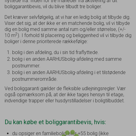
flyttede fra. Inden for tre måneder fra aktivering af dit
boliggarantibevis, vil du blive tilbudt tre boliger.
Det kræver selvfølgelig, at vi har en ledig bolig at tilbyde dig.
Viser det sig, at der ikke er en matchende bolig, vil vi tilbyde
dig en bolig med samme antal rum og/eller størrelse, (+/-
2
10 m
). I forhold til placering og beliggenhed vil vi tilbyde dig
boliger i denne prioriterede rækkefølge:
bolig i den afdeling, du i sin tid fraflyttede.
bolig i en anden AARHUSbolig-afdeling med samme
postnummer.
bolig i en anden AARHUSbolig-afdeling i et tilstødende
postnummerområde.
Ved boliggaranti gælder de fleksible udlejningsregler. Vær
også opmærksom på, at der ikke tages hensyn til etage,
indvendige trapper eller husdyrstilladelser i boligtilbuddet.
Du kan købe et boliggarantibevis, hvis:
du opsiger en familiebolig eller +55 bolig (ikke