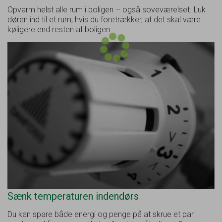
Opvarm helst alle rum i boligen – også soveværelset. Luk
døren ind til et rum, hvis du foretrækker, at det skal være
køligere end resten af boligen.
Sænk temperaturen indendørs
Du kan spare både energi og penge på at skrue et par